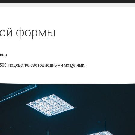
лой формы
сква
8500, подсветка светодиодными модулями.