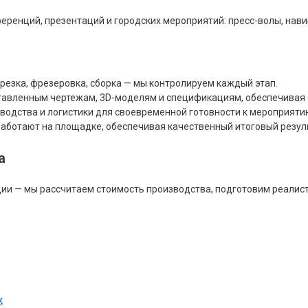
ренций, презентаций и городских мероприятий: пресс-волы, нави
 резка, фрезеровка, сборка — мы контролируем каждый этап.
авленным чертежам, 3D-моделям и спецификациям, обеспечивая с
водства и логистики для своевременной готовности к мероприяти
аботают на площадке, обеспечивая качественный итоговый резул
а
ии — мы рассчитаем стоимость производства, подготовим реалист
х