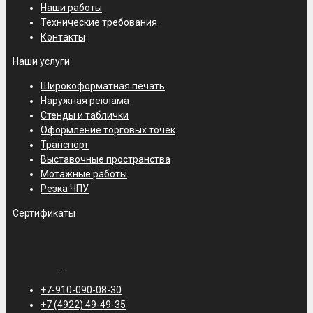
Наши работы
Технические требования
Контакты
Наши услуги
Стенд Ergomotion
Широкоформатная печать
Подиум для уникальной кровати
Наружная реклама
Изготовление подиума для…
Стенды и таблички
Оформление торговых точек
Транспорт
Выставочные пространства
Мотажные работы
Резка ЧПУ
Сертификаты
Подиум
+7-910-090-08-30
+7 (4922) 49-49-35