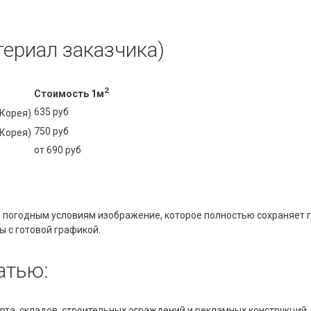
териал заказчика)
2
Стоимость 1м
635 руб
Корея)
750 руб
Корея)
от 690 руб
погодным условиям изображение, которое полностью сохраняет ги
ы с готовой графикой.
атью:
рта, складов, строительных ограждений и рекламных конструкций.